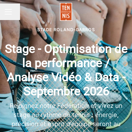
Partager la page
MENU CARRIÈRE
STADE ROLAND-GARROS
Stage - Optimisation de
la performance /
Analyse Vidéo & Data -
Septembre 2026
Rejoignez notre Fédération et vivez un
stage au rythme du tennis : énergie,
précision et esprit d’équipe seront au